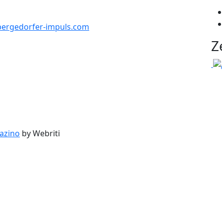
ergedorfer-impuls.com
Z
azino
by Webriti